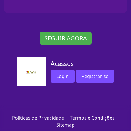
SEGUIR AGORA
Acessos
Login
Registrar-se
Políticas de Privacidade
Termos e Condições
Sitemap