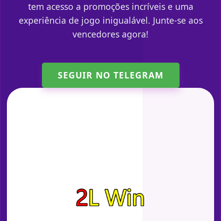
tem acesso a promoções incríveis e uma
experiência de jogo inigualável. Junte-se aos
vencedores agora!
SEGUIR NO TELEGRAM