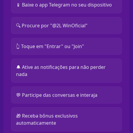
📱 Baixe o app Telegram no seu dispositivo
🔍 Procure por "@2L WinOficial"
👆 Toque em "Entrar" ou "Join"
🔔 Ative as notificações para não perder
nada
💬 Participe das conversas e interaja
🎁 Receba bônus exclusivos
automaticamente