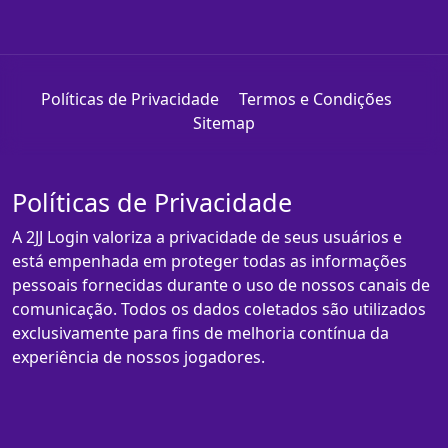
Políticas de Privacidade
Termos e Condições
Sitemap
Políticas de Privacidade
A 2JJ Login valoriza a privacidade de seus usuários e
está empenhada em proteger todas as informações
pessoais fornecidas durante o uso de nossos canais de
comunicação. Todos os dados coletados são utilizados
exclusivamente para fins de melhoria contínua da
experiência de nossos jogadores.