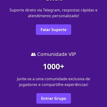
Suporte direto via Telegram, respostas rápidas e
atendimento personalizado!
Falar Suporte
👥 Comunidade VIP
1000+
Junte-se a uma comunidade exclusiva de
jogadores e compartilhe experiências!
Entrar Grupo