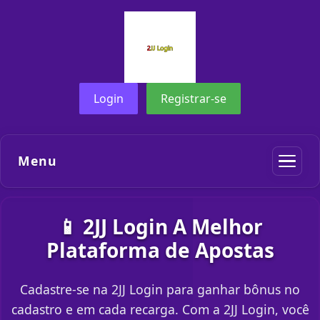
Login
Registrar-se
Menu
📱 2JJ Login A Melhor
Plataforma de Apostas
Cadastre-se na 2JJ Login para ganhar bônus no
cadastro e em cada recarga. Com a 2JJ Login, você