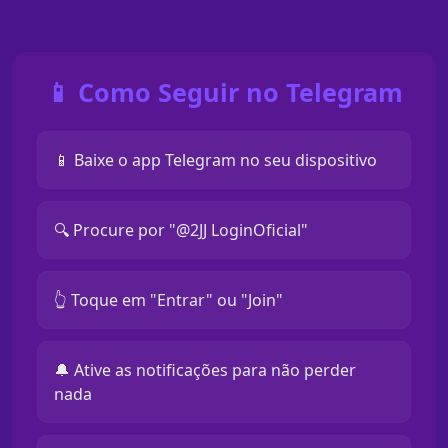
📱 Como Seguir no Telegram
📱 Baixe o app Telegram no seu dispositivo
🔍 Procure por "@2JJ LoginOficial"
👆 Toque em "Entrar" ou "Join"
🔔 Ative as notificações para não perder
nada