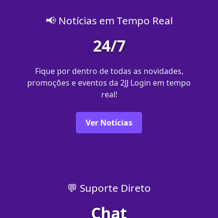
📢 Notícias em Tempo Real
24/7
Fique por dentro de todas as novidades,
promoções e eventos da 2JJ Login em tempo
real!
Ver Notícias
💬 Suporte Direto
Chat