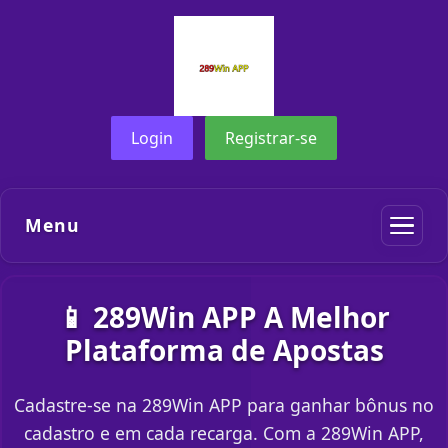
Login
Registrar-se
Menu
📱 289Win APP A Melhor
Plataforma de Apostas
Cadastre-se na 289Win APP para ganhar bônus no
cadastro e em cada recarga. Com a 289Win APP,