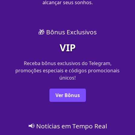
alcançar seus sonhos.
🎁 Bônus Exclusivos
VIP
Receba bônus exclusivos do Telegram,
promoções especiais e códigos promocionais
únicos!
Ver Bônus
📢 Notícias em Tempo Real