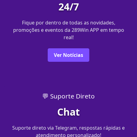
24/7
Fique por dentro de todas as novidades,
promoções e eventos da 289Win APP em tempo
real!
Ver Notícias
💬 Suporte Direto
Chat
Suporte direto via Telegram, respostas rápidas e
atendimento personalizado!