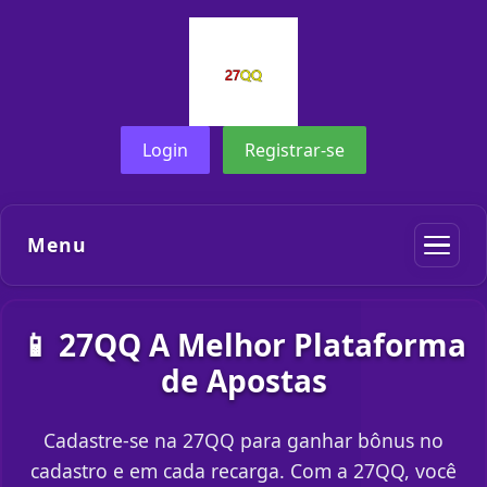
Login
Registrar-se
Menu
📱 27QQ A Melhor Plataforma
de Apostas
Cadastre-se na 27QQ para ganhar bônus no
cadastro e em cada recarga. Com a 27QQ, você