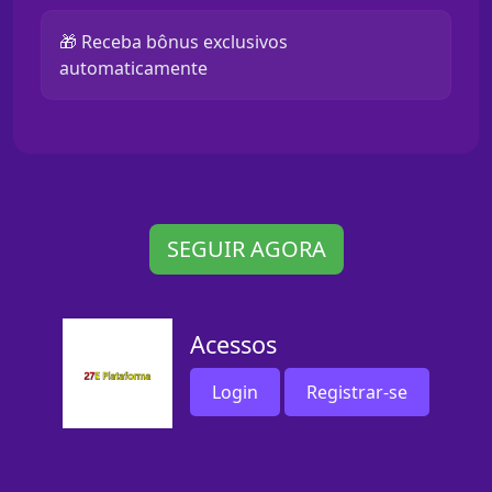
🎁 Receba bônus exclusivos
automaticamente
SEGUIR AGORA
Acessos
Login
Registrar-se