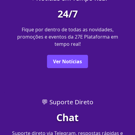
24/7
Fique por dentro de todas as novidades,
promoções e eventos da 27E Plataforma em
tempo real!
Ver Notícias
💬 Suporte Direto
Chat
Suporte direto via Telegram, respostas rápidas e