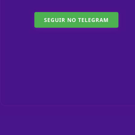
SEGUIR NO TELEGRAM