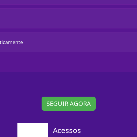
a
aticamente
SEGUIR AGORA
Acessos