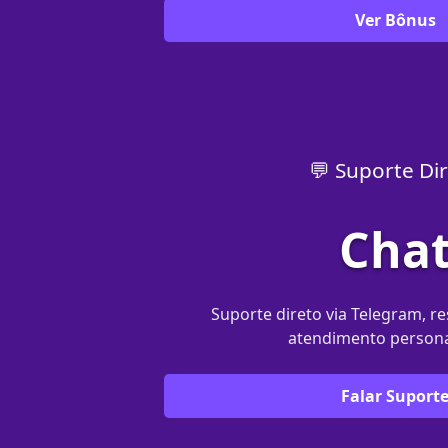
Ver Bônus
💬 Suporte Di
Cha
Suporte direto via Telegram, r
atendimento persona
Falar Suport