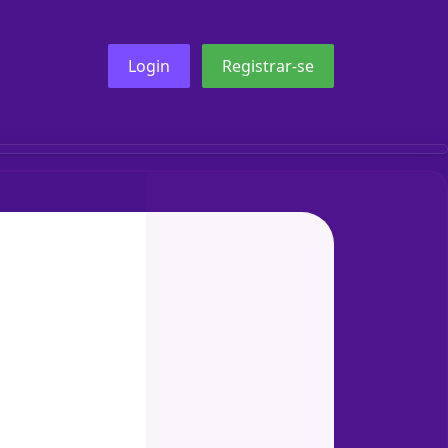
Login
Registrar-se