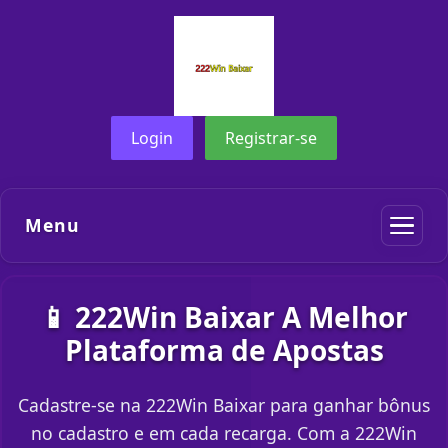
Login
Registrar-se
Menu
📱 222Win Baixar A Melhor
Plataforma de Apostas
Cadastre-se na 222Win Baixar para ganhar bônus
no cadastro e em cada recarga. Com a 222Win