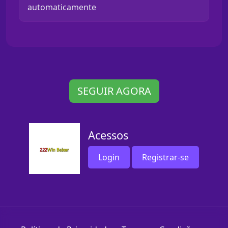
automaticamente
SEGUIR AGORA
Acessos
Login
Registrar-se