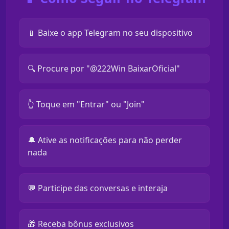
📱 Baixe o app Telegram no seu dispositivo
🔍 Procure por "@222Win BaixarOficial"
👆 Toque em "Entrar" ou "Join"
🔔 Ative as notificações para não perder
nada
💬 Participe das conversas e interaja
🎁 Receba bônus exclusivos