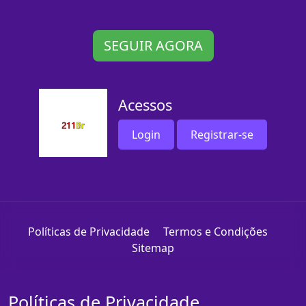
SEGUIR AGORA
Acessos
Login
Registrar-se
Políticas de Privacidade
Termos e Condições
Sitemap
Políticas de Privacidade