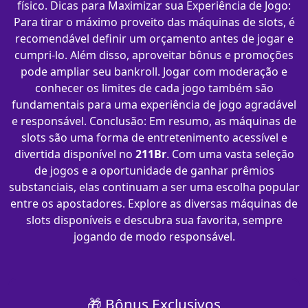
físico. Dicas para Maximizar sua Experiência de Jogo:
Para tirar o máximo proveito das máquinas de slots, é
recomendável definir um orçamento antes de jogar e
cumpri-lo. Além disso, aproveitar bônus e promoções
pode ampliar seu bankroll. Jogar com moderação e
conhecer os limites de cada jogo também são
fundamentais para uma experiência de jogo agradável
e responsável. Conclusão: Em resumo, as máquinas de
slots são uma forma de entretenimento acessível e
divertida disponível no
211Br
. Com uma vasta seleção
de jogos e a oportunidade de ganhar prêmios
substanciais, elas continuam a ser uma escolha popular
entre os apostadores. Explore as diversas máquinas de
slots disponíveis e descubra sua favorita, sempre
jogando de modo responsável.
🎁 Bônus Exclusivos