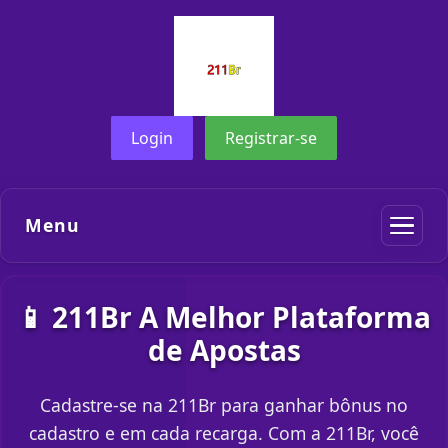
Login
Registrar-se
Menu
📱 211Br A Melhor Plataforma
de Apostas
Cadastre-se na 211Br para ganhar bônus no
cadastro e em cada recarga. Com a 211Br, você