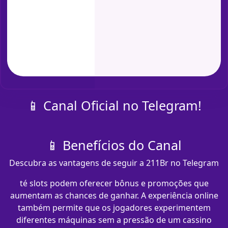
📱 Canal Oficial no Telegram!
📱 Benefícios do Canal
Descubra as vantagens de seguir a 211Br no Telegram
té slots podem oferecer bônus e promoções que
aumentam as chances de ganhar. A experiência online
também permite que os jogadores experimentem
diferentes máquinas sem a pressão de um cassino