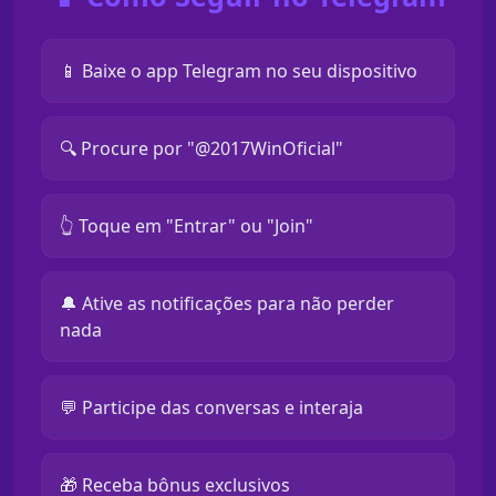
📱 Baixe o app Telegram no seu dispositivo
🔍 Procure por "@2017WinOficial"
👆 Toque em "Entrar" ou "Join"
🔔 Ative as notificações para não perder
nada
💬 Participe das conversas e interaja
🎁 Receba bônus exclusivos