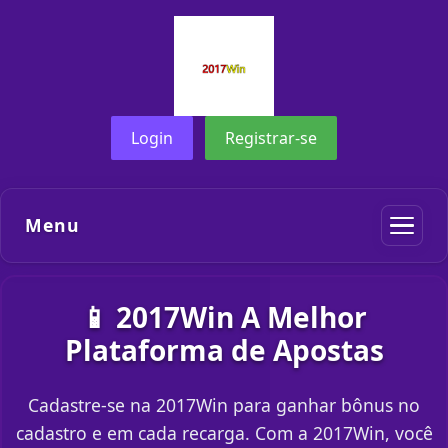
Login
Registrar-se
Menu
📱 2017Win A Melhor
Plataforma de Apostas
Cadastre-se na 2017Win para ganhar bônus no
cadastro e em cada recarga. Com a 2017Win, você