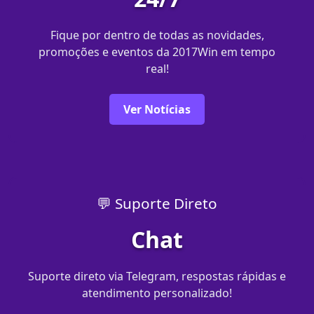
Fique por dentro de todas as novidades,
promoções e eventos da 2017Win em tempo
real!
Ver Notícias
💬 Suporte Direto
Chat
Suporte direto via Telegram, respostas rápidas e
atendimento personalizado!