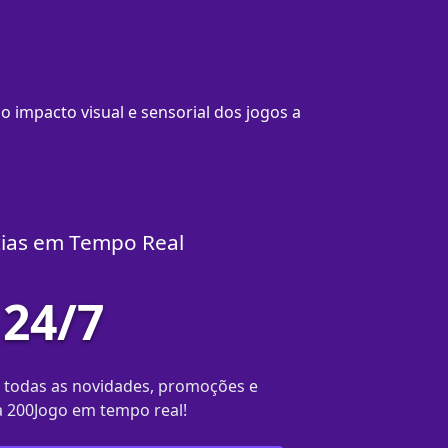
o impacto visual e sensorial dos jogos a
cias em Tempo Real
24/7
e todas as novidades, promoções e
a 200Jogo em tempo real!