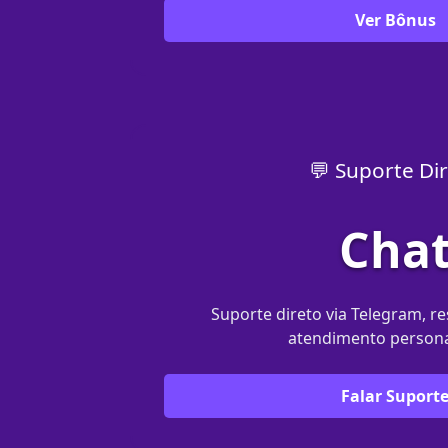
Ver Bônus
💬 Suporte Di
Cha
Suporte direto via Telegram, r
atendimento persona
Falar Suport