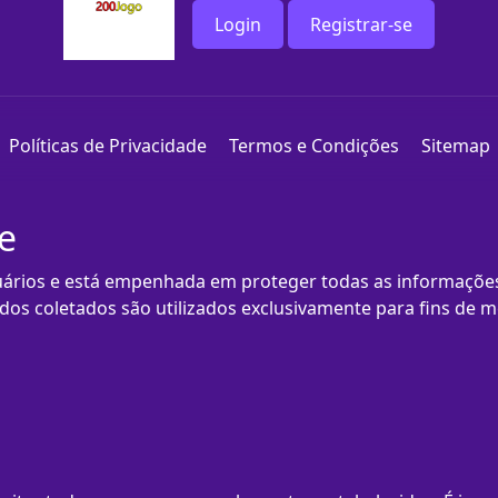
Login
Registrar-se
Políticas de Privacidade
Termos e Condições
Sitemap
de
suários e está empenhada em proteger todas as informaçõe
os coletados são utilizados exclusivamente para fins de m