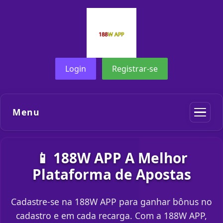
Login
Registrar-se
Menu
📱 188W APP A Melhor
Plataforma de Apostas
Cadastre-se na 188W APP para ganhar bônus no
cadastro e em cada recarga. Com a 188W APP,