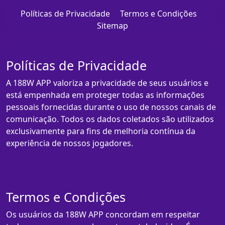
Políticas de Privacidade
Termos e Condições
Sitemap
Políticas de Privacidade
A 188W APP valoriza a privacidade de seus usuários e
está empenhada em proteger todas as informações
pessoais fornecidas durante o uso de nossos canais de
comunicação. Todos os dados coletados são utilizados
exclusivamente para fins de melhoria contínua da
experiência de nossos jogadores.
Termos e Condições
Os usuários da 188W APP concordam em respeitar