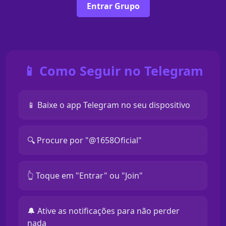
Entrar Grupo
📱 Como Seguir no Telegram
📱 Baixe o app Telegram no seu dispositivo
🔍 Procure por "@1658Oficial"
👆 Toque em "Entrar" ou "Join"
🔔 Ative as notificações para não perder
nada