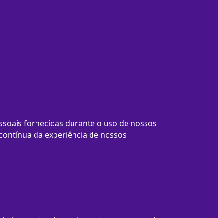
ssoais fornecidas durante o uso de nossos
 contínua da experiência de nossos