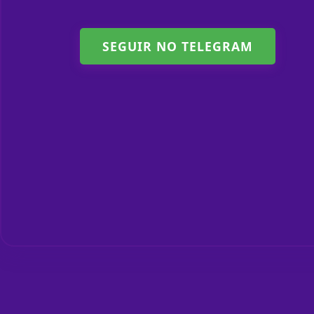
SEGUIR NO TELEGRAM