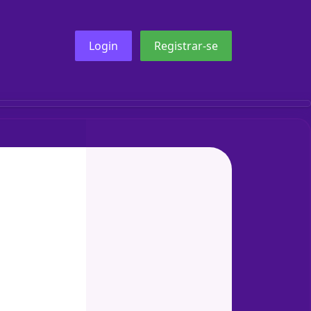
Login
Registrar-se