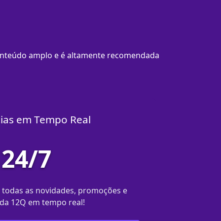
conteúdo amplo e é altamente recomendada
cias em Tempo Real
24/7
e todas as novidades, promoções e
da 12Q em tempo real!