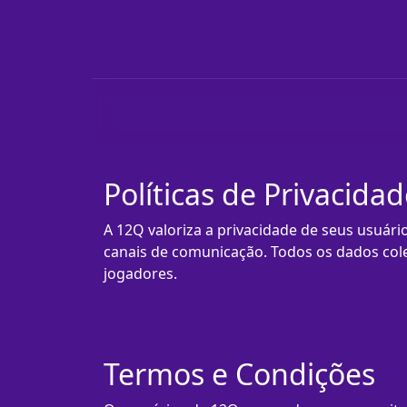
Políticas de Privacida
A 12Q valoriza a privacidade de seus usuár
canais de comunicação. Todos os dados cole
jogadores.
Termos e Condições