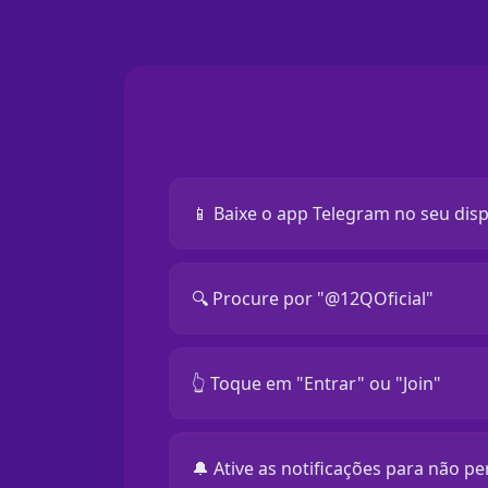
📱 Baixe o app Telegram no seu disp
🔍 Procure por "@12QOficial"
👆 Toque em "Entrar" ou "Join"
🔔 Ative as notificações para não p