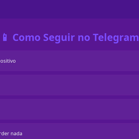
📱 Como Seguir no Telegram
ositivo
erder nada