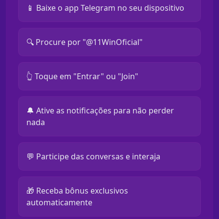
📱 Baixe o app Telegram no seu dispositivo
🔍 Procure por "@11WinOficial"
👆 Toque em "Entrar" ou "Join"
🔔 Ative as notificações para não perder
nada
💬 Participe das conversas e interaja
🎁 Receba bônus exclusivos
automaticamente