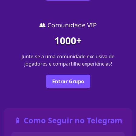
👥 Comunidade VIP
1000+
Junte-se a uma comunidade exclusiva de
jogadores e compartilhe experiências!
Entrar Grupo
📱 Como Seguir no Telegram