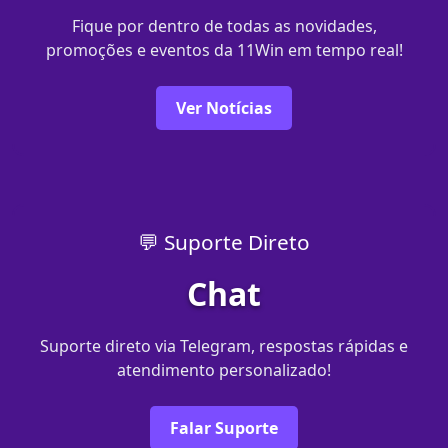
Fique por dentro de todas as novidades,
promoções e eventos da 11Win em tempo real!
Ver Notícias
💬 Suporte Direto
Chat
Suporte direto via Telegram, respostas rápidas e
atendimento personalizado!
Falar Suporte