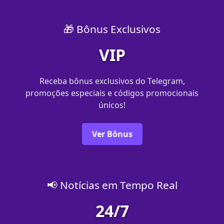
🎁 Bônus Exclusivos
VIP
Receba bônus exclusivos do Telegram,
promoções especiais e códigos promocionais
únicos!
Ver Bônus
📢 Notícias em Tempo Real
24/7