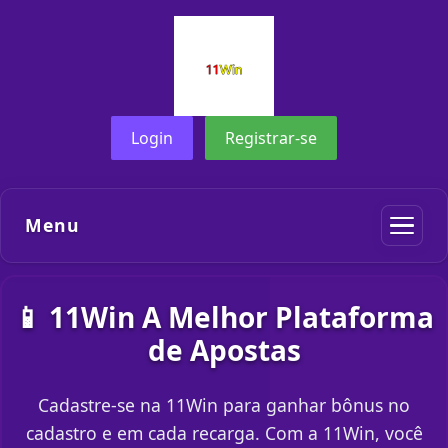
Login
Registrar-se
Menu
📱 11Win A Melhor Plataforma
de Apostas
Cadastre-se na 11Win para ganhar bônus no
cadastro e em cada recarga. Com a 11Win, você