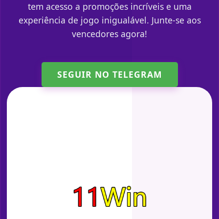
tem acesso a promoções incríveis e uma
experiência de jogo inigualável. Junte-se aos
vencedores agora!
SEGUIR NO TELEGRAM