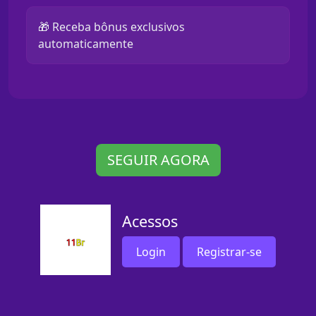
🎁 Receba bônus exclusivos
automaticamente
SEGUIR AGORA
Acessos
Login
Registrar-se