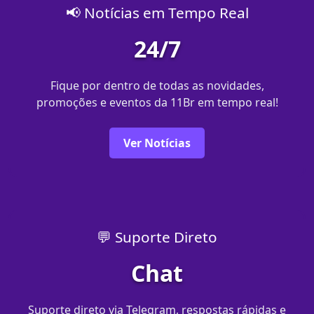
📢 Notícias em Tempo Real
24/7
Fique por dentro de todas as novidades,
promoções e eventos da 11Br em tempo real!
Ver Notícias
💬 Suporte Direto
Chat
Suporte direto via Telegram, respostas rápidas e