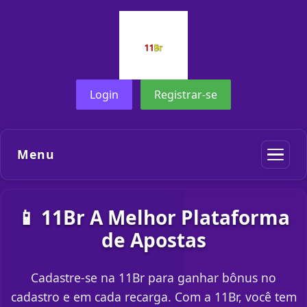
Login
Registrar-se
Menu
📱 11Br A Melhor Plataforma
de Apostas
Cadastre-se na 11Br para ganhar bônus no
cadastro e em cada recarga. Com a 11Br, você tem