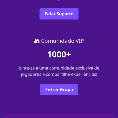
Falar Suporte
👥 Comunidade VIP
1000+
Junte-se a uma comunidade exclusiva de
jogadores e compartilhe experiências!
Entrar Grupo