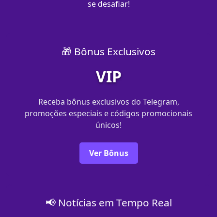
se desafiar!
🎁 Bônus Exclusivos
VIP
Receba bônus exclusivos do Telegram,
promoções especiais e códigos promocionais
únicos!
Ver Bônus
📢 Notícias em Tempo Real