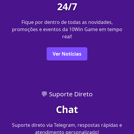
24/7
Fique por dentro de todas as novidades,
promoções e eventos da 10Win Game em tempo
real!
Ver Notícias
💬 Suporte Direto
Chat
Suporte direto via Telegram, respostas rápidas e
atendimento personalizado!