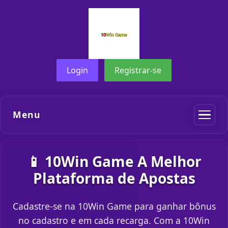
Login
Registrar-se
Menu
📱 10Win Game A Melhor
Plataforma de Apostas
Cadastre-se na 10Win Game para ganhar bônus
no cadastro e em cada recarga. Com a 10Win