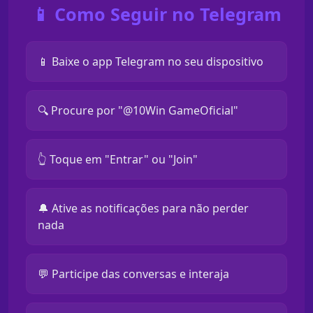
📱 Como Seguir no Telegram
📱 Baixe o app Telegram no seu dispositivo
🔍 Procure por "@10Win GameOficial"
👆 Toque em "Entrar" ou "Join"
🔔 Ative as notificações para não perder
nada
💬 Participe das conversas e interaja